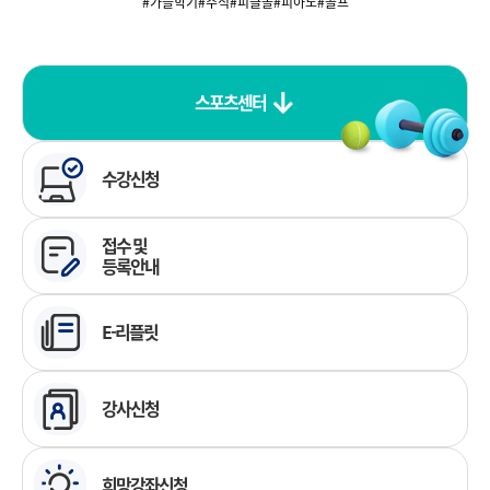
#가을학기
#주식
#피클볼
#피아노
#골프
스포츠센터
수강신청
접수 및
등록안내
E-리플릿
강사신청
희망강좌신청