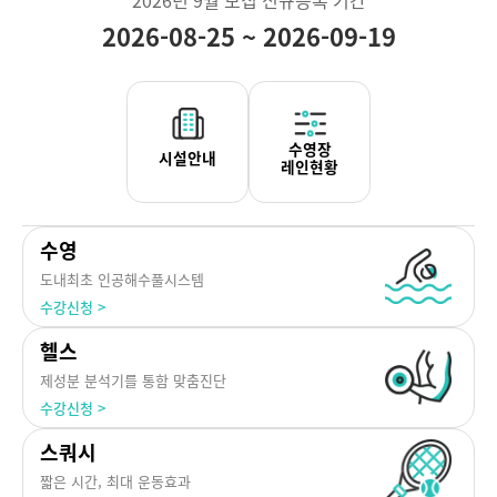
2026-08-25 ~ 2026-09-19
이
이
전
전
달
달
수영
도내최초 인공해수풀시스템
수강신청 >
헬스
제성분 분석기를 통함 맞춤진단
수강신청 >
스쿼시
짧은 시간, 최대 운동효과