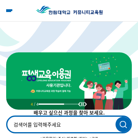
모
바
일
메
뉴
.
.
4
/
4
배우고 싶으신
과정을 찾아 보세요.
검
색