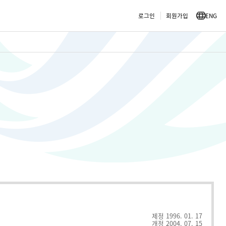
로그인
회원가입
ENG
한
림
대
학
교
커
뮤
니
티
교
육
원
제정 1996. 01. 17
개정 2004. 07. 15