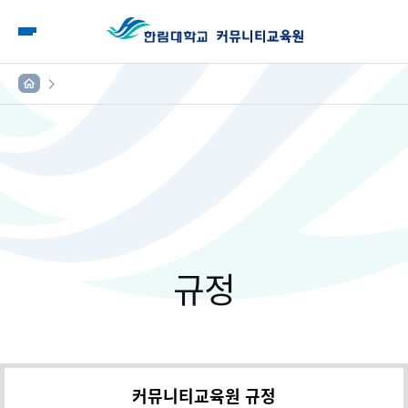
모
바
일
메
뉴
홈
규정
커뮤니티교육원 규정