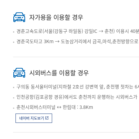
자가용을 이용할 경우
경춘고속도로(서울(강동구 하일동) 강일IC → 춘천) 이용시 40
경춘국도타고 3Km → 도농삼거리에서 금곡,마석,춘천방향으로 
시외버스를 이용할 경우
구의동 동서울터미널(지하철 2호선 강변역 앞, 춘천행 첫차는 6시에
인천공항(김포공항 경유)에서도 춘천까지 운행하는 시외버스가 
춘천시외버스터미널 ↔ 한림대 : 3.8Km