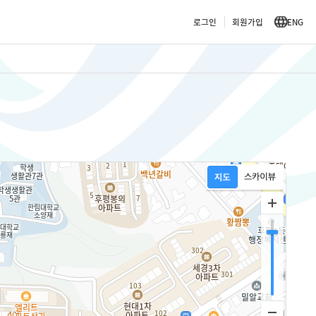
로그인
회원가입
ENG
한
림
대
학
교
커
뮤
니
티
교
육
원