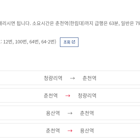
리시면 됩니다. 소요시간은 춘천역(한림대)까지 급행은 63분, 일반은 7
번, 100번, 64번, 64-2번)
청량리역
→
춘천역
조회
춘천역
→
청량리역
용산역
→
춘천역
춘천역
→
용산역