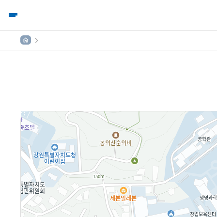
모
바
일
메
뉴
홈
map 영역